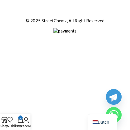
© 2025 StreetChemx, All Right Reserved
0
Dutch
Shop
Wishlist
Cart
My account