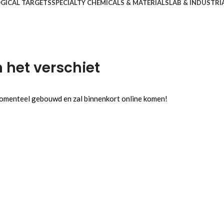
OGICAL TARGETS
SPECIALTY CHEMICALS & MATERIALS
LAB & INDUSTRI
n het verschiet
 momenteel gebouwd en zal binnenkort online komen!