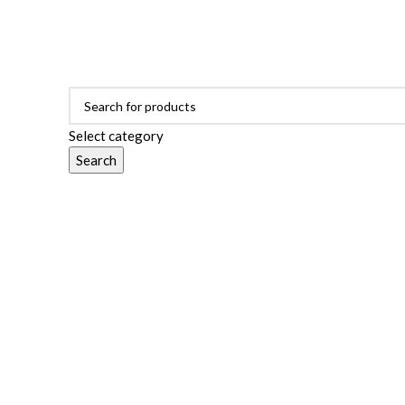
ADD ANYTHING HERE OR JUST REMOVE IT…
Select category
Search
Browse Categories