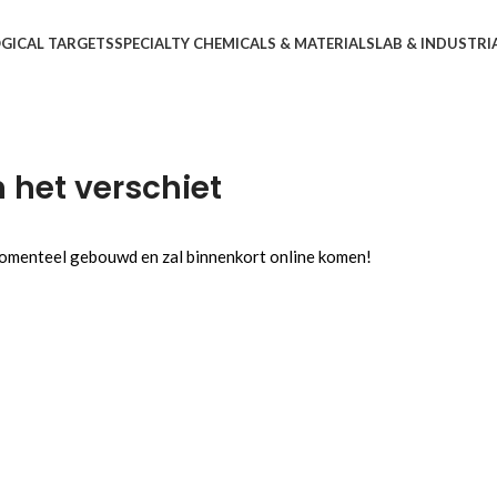
OGICAL TARGETS
SPECIALTY CHEMICALS & MATERIALS
LAB & INDUSTRI
n het verschiet
 momenteel gebouwd en zal binnenkort online komen!