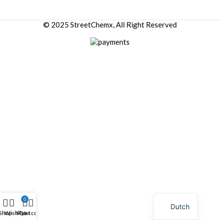
© 2025 StreetChemx, All Right Reserved
0
Dutch
Shop
Wishlist
My account
Cart