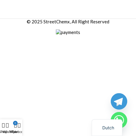
© 2025 StreetChemx, All Right Reserved
0
Dutch
Shop
Wishlist
My account
Cart