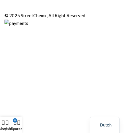
© 2025 StreetChemx, All Right Reserved
0
Dutch
Shop
Wishlist
My account
Cart