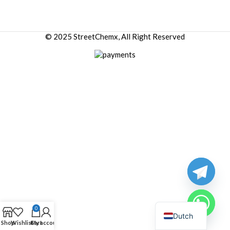
© 2025 StreetChemx, All Right Reserved
0
Dutch
Shop
Wishlist
Cart
My account