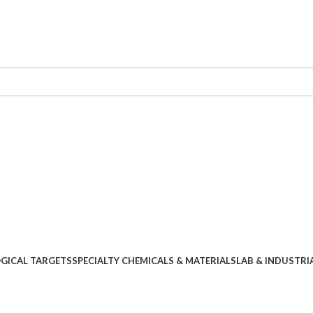
OGICAL TARGETS
SPECIALTY CHEMICALS & MATERIALS
LAB & INDUSTRI