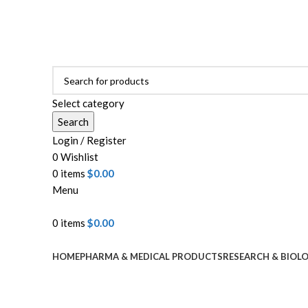
ADD ANYTHING HERE OR JUST REMOVE IT…
Select category
Search
Login / Register
0
Wishlist
0
items
$
0.00
Menu
0
items
$
0.00
Browse Categories
HOME
PHARMA & MEDICAL PRODUCTS
RESEARCH & BIOL