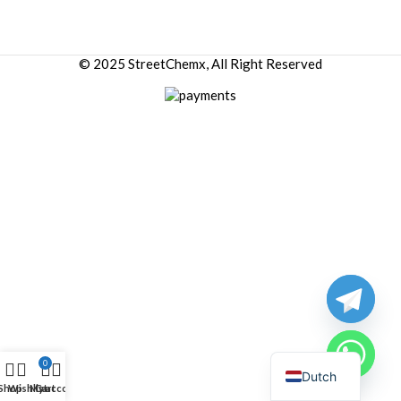
© 2025 StreetChemx, All Right Reserved
0
Dutch
Shop
Wishlist
My account
Cart