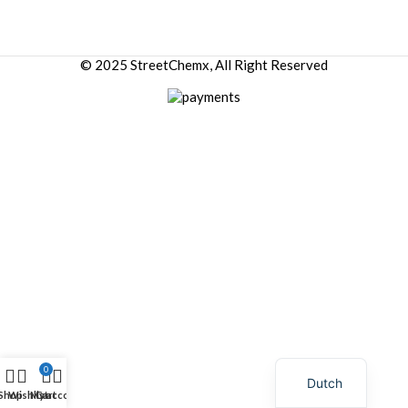
© 2025 StreetChemx, All Right Reserved
0
Dutch
Shop
Wishlist
My account
Cart