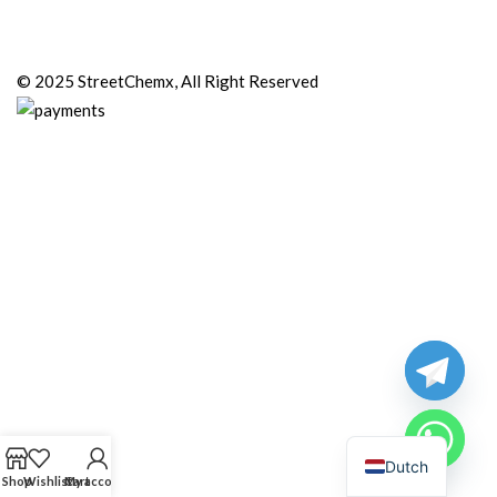
© 2025 StreetChemx, All Right Reserved
Dutch
Shop
Wishlist
Cart
My account