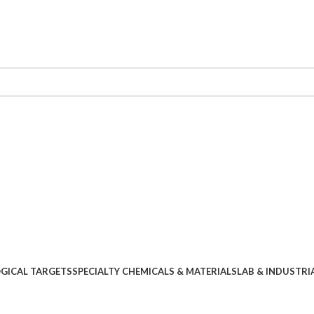
OGICAL TARGETS
SPECIALTY CHEMICALS & MATERIALS
LAB & INDUSTRI