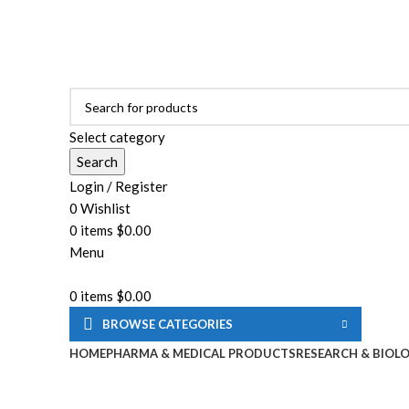
ADD ANYTHING HERE OR JUST REMOVE IT…
Select category
Search
Login / Register
0
Wishlist
0
items
$
0.00
Menu
0
items
$
0.00
BROWSE CATEGORIES
HOME
PHARMA & MEDICAL PRODUCTS
RESEARCH & BIOL