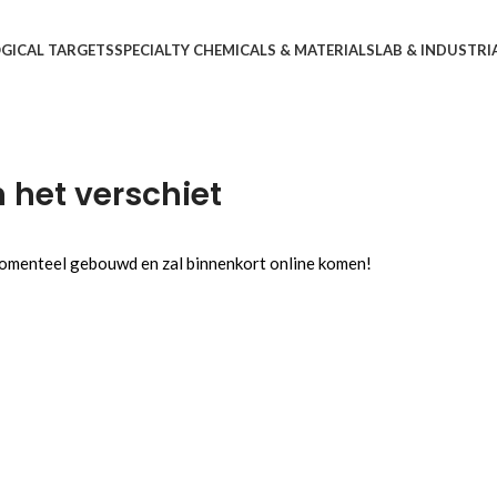
OGICAL TARGETS
SPECIALTY CHEMICALS & MATERIALS
LAB & INDUSTRI
n het verschiet
 momenteel gebouwd en zal binnenkort online komen!