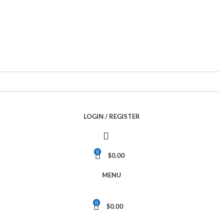
LOGIN / REGISTER
0
$
0.00
MENU
0
$
0.00