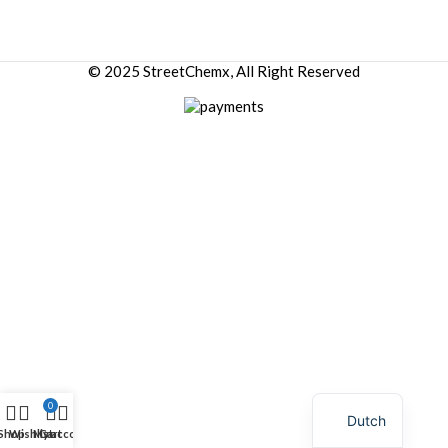
© 2025 StreetChemx, All Right Reserved
0
Dutch
Shop
Wishlist
My account
Cart