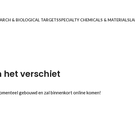
ARCH & BIOLOGICAL TARGETS
SPECIALTY CHEMICALS & MATERIALS
LA
n het verschiet
 momenteel gebouwd en zal binnenkort online komen!