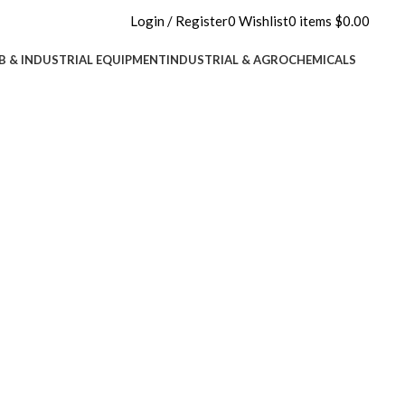
Login / Register
0
Wishlist
0
items
$
0.00
B & INDUSTRIAL EQUIPMENT
INDUSTRIAL & AGROCHEMICALS